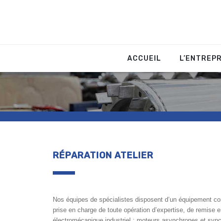
Skip
ACCUEIL
L’ENTREPR
to
content
RÉPARATION ATELIER
Nos équipes de spécialistes disposent d’un équipement com
prise en charge de toute opération d’expertise, de remise en
électromécanique industriel : m
oteurs asynchrones et syn